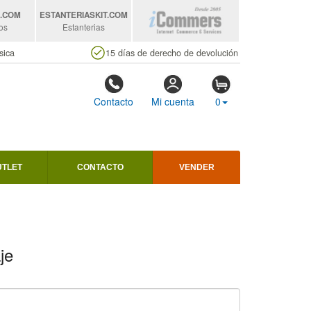
S
.COM
ESTANTERIASKIT
.COM
os
Estanterias
sica
15 días de derecho de devolución
Contacto
Mi cuenta
0
UTLET
CONTACTO
VENDER
je