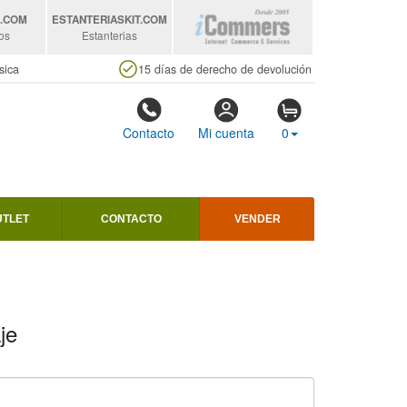
S
.COM
ESTANTERIASKIT
.COM
os
Estanterias
sica
15 días de derecho de devolución
Contacto
Mi cuenta
0
UTLET
CONTACTO
VENDER
je