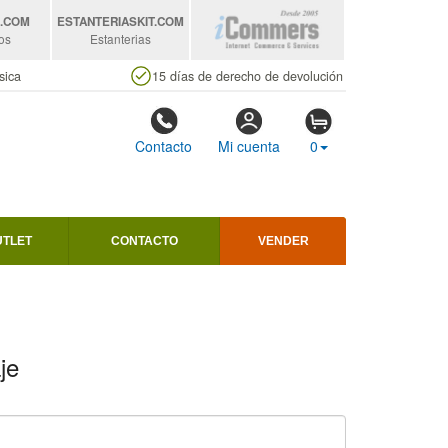
S
.COM
ESTANTERIASKIT
.COM
os
Estanterias
sica
15 días de derecho de devolución
Contacto
Mi cuenta
0
UTLET
CONTACTO
VENDER
je