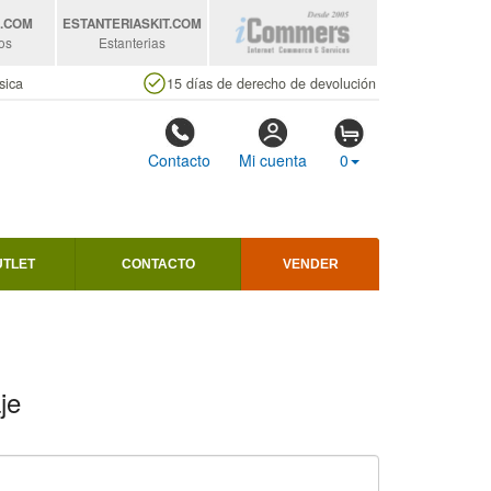
S
.COM
ESTANTERIASKIT
.COM
os
Estanterias
sica
15 días de derecho de devolución
Contacto
Mi cuenta
0
UTLET
CONTACTO
VENDER
je