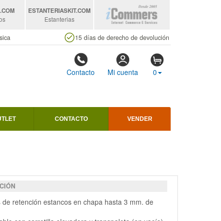
S
.COM
ESTANTERIASKIT
.COM
os
Estanterias
sica
15 días de derecho de devolución
Contacto
Mi cuenta
0
UTLET
CONTACTO
VENDER
CIÓN
s de retención estancos en chapa hasta 3 mm. de