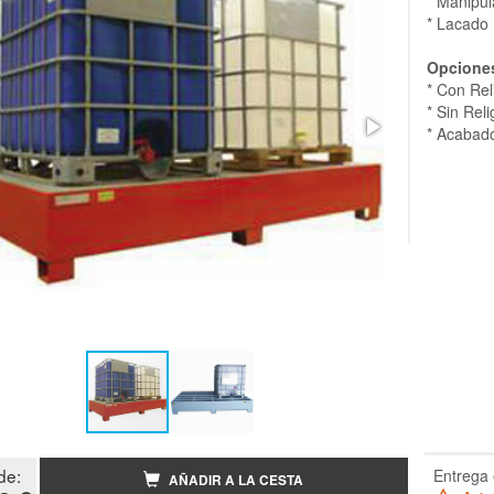
* Manipul
* Lacado 
Opcione
* Con Rel
* Sin Rel
* Acabado
de:
Entrega 
AÑADIR A LA CESTA