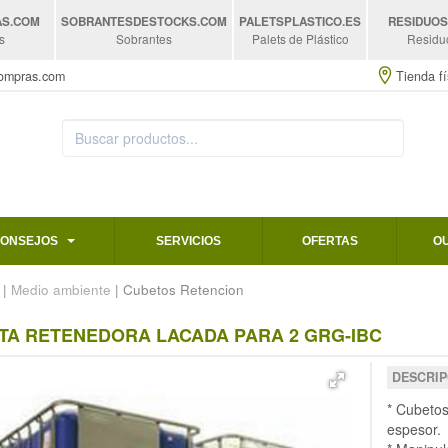
AS
.COM
SOBRANTESDESTOCKS
.COM
PALETSPLASTICO
.ES
RESIDUO
s
Sobrantes
Palets de Plástico
Residu
compras.com
Tienda fí
CONSEJOS
SERVICIOS
OFERTAS
O
|
Medio ambiente
| Cubetos Retencion
TA RETENEDORA LACADA PARA 2 GRG-IBC
DESCRIP
* Cubeto
espesor.