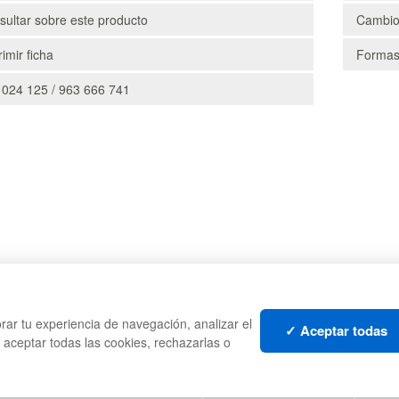
ultar sobre este producto
Cambio
imir ficha
Formas
 024 125 / 963 666 741
CAJAS
PALE
rar tu experiencia de navegación, analizar el
TES
ESTANTERÍAS
CONT
✓ Aceptar todas
s aceptar todas las cookies, rechazarlas o
MANUTENCIÓN
LIQU
GESTIÓN DE RESIDUOS
LOTE