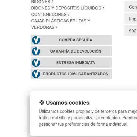
BIDONES
Cons
BIDONES Y DEPOSITOS LÍQUIDOS
CONTENEDORES
Impr
CAJAS PLÁSTICAS FRUTAS Y
VERDURAS
902
COMPRA SEGURA
GARANTÍA DE DEVOLUCIÓN
ENTREGA INMEDIATA
PRODUCTOS 100% GARANTIZADOS
🍪 Usamos cookies
POLÍTICA DE PRIVACIDAD
MAPA WEB
Utilizamos cookies propias y de terceros para mejo
CONDICIONES DE USO
PREGUNTAS FRECUEN
tráfico del sitio y personalizar el contenido. Puede
CAMBIOS Y DEVOLUCIONES
INGRESA A TU CUENTA
gestionar tus preferencias de forma individual.
CONTACTO
QUIENES SOMOS