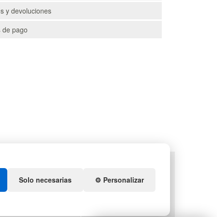
s y devoluciones
 de pago
TS
DEPORTES
ENEDORES DE PLÁSTICO
ARTÍCULOS DE NATACIÓN
Solo necesarias
⚙️ Personalizar
IDACIÓN Y SOBRANTES
PALETS DE PLÁSTICO
S DE NAVIDAD