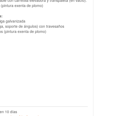
able con carretilla elevadora y transpaleta (en vacío).
(pintura exenta de plomo)
s:
iga galvanizada
iga, soporte de ángulos) con travesaños
s (pintura exenta de plomo)
en 10 días