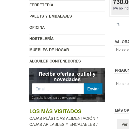
730.0
FERRETERÍA
IVA no inc
PALETS Y EMBALAJES
OFICINA
HOSTELERÍA
VALOR
No se en
MUEBLES DE HOGAR
ALQUILER CONTENEDORES
PREGUN
Reciba ofertas, outlet y
novedades
No se e
Consulte la política de privacidad
LOS MÁS VISITADOS
MÁS OP
CAJAS PLÁSTICAS ALIMENTACIÓN
CAJAS APILABLES Y ENCAJABLES
Ver 