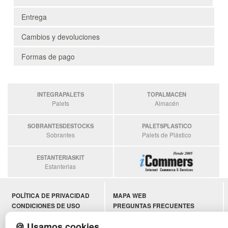
Entrega
Cambios y devoluciones
Formas de pago
INTEGRAPALETS
TOPALMACEN
Palets
Almacén
SOBRANTESDESTOCKS
PALETSPLASTICO
Sobrantes
Palets de Plástico
ESTANTERIASKIT
Estanterias
POLÍTICA DE PRIVACIDAD
MAPA WEB
CONDICIONES DE USO
PREGUNTAS FRECUENTES
CAMBIOS Y DEVOLUCIONES
INGRESA A TU CUENTA
🍪 Usamos cookies
CONTACTO