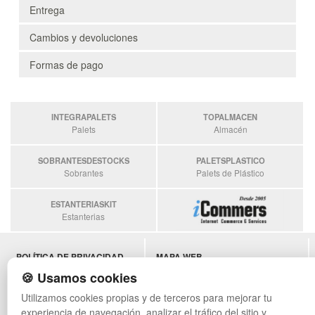
Entrega
Cambios y devoluciones
Formas de pago
INTEGRAPALETS
TOPALMACEN
Palets
Almacén
SOBRANTESDESTOCKS
PALETSPLASTICO
Sobrantes
Palets de Plástico
ESTANTERIASKIT
Estanterias
POLÍTICA DE PRIVACIDAD
MAPA WEB
CONDICIONES DE USO
PREGUNTAS FRECUENTES
🍪 Usamos cookies
CAMBIOS Y DEVOLUCIONES
INGRESA A TU CUENTA
Utilizamos cookies propias y de terceros para mejorar tu
CONTACTO
experiencia de navegación, analizar el tráfico del sitio y
QUIENES SOMOS