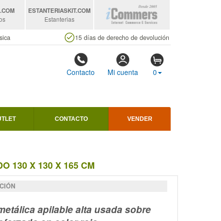
S
.COM
ESTANTERIASKIT
.COM
os
Estanterias
sica
15 días de derecho de devolución
Contacto
Mi cuenta
0
UTLET
CONTACTO
VENDER
 130 X 130 X 165 CM
CIÓN
metálica apilable alta usada sobre