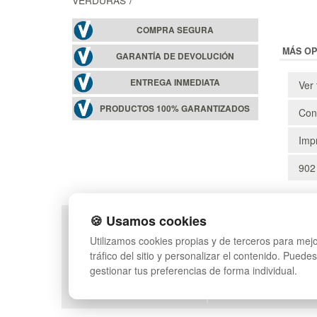
COMPRA SEGURA
MÁS OP
GARANTÍA DE DEVOLUCIÓN
ENTREGA INMEDIATA
Ver 
PRODUCTOS 100% GARANTIZADOS
Cons
Impr
902
🍪 Usamos cookies
POLÍTICA DE PRIVACIDAD
MAPA WEB
Utilizamos cookies propias y de terceros para mejo
CONDICIONES DE USO
PREGUNTAS FRECUEN
tráfico del sitio y personalizar el contenido. Puede
CAMBIOS Y DEVOLUCIONES
INGRESA A TU CUENTA
gestionar tus preferencias de forma individual.
CONTACTO
QUIENES SOMOS