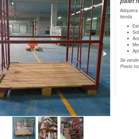
palet 
Adquiera 
tienda
Es
Sob
Ace
Me
Api
Se vende 
Precio in