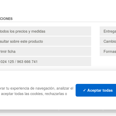
CIONES
todos los precios y medidas
Entreg
ultar sobre este producto
Cambio
imir ficha
Formas
 024 125 / 963 666 741
CAJAS
PALE
rar tu experiencia de navegación, analizar el
TES
ESTANTERÍAS
CONT
✓ Aceptar todas
s aceptar todas las cookies, rechazarlas o
MANUTENCIÓN
LIQU
GESTIÓN DE RESIDUOS
LOTE