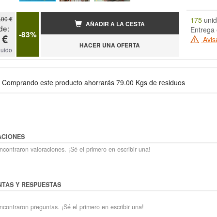
.00 €
175
unid
AÑADIR A LA CESTA
de:
Entrega 
-83%
 €
Avis
HACER UNA OFERTA
luido
Comprando este producto ahorrarás 79.00 Kgs de residuos
ACIONES
contraron valoraciones. ¡Sé el primero en escribir una!
TAS Y RESPUESTAS
ncontraron preguntas. ¡Sé el primero en escribir una!