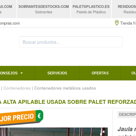
AS
.COM
SOBRANTESDESTOCKS
.COM
PALETSPLASTICO
.ES
RESIDUO
s
Sobrantes
Palets de Plástico
Residu
compras.com
Tienda fí
CONSEJOS
SERVICIOS
OFERTAS
O
|
Contenedores
| Contenedores metálicos usados
 ALTA APILABLE USADA SOBRE PALET REFORZADO
DESCRIP
Jaula 