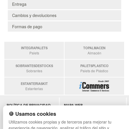
Entrega
Cambios y devoluciones
Formas de pago
INTEGRAPALETS
TOPALMACEN
Palets
Almacén
SOBRANTESDESTOCKS
PALETSPLASTICO
Sobrantes
Palets de Plástico
ESTANTERIASKIT
Estanterias
POLÍTICA DE PRIVACIDAD
MAPA WEB
CONDICIONES DE USO
PREGUNTAS FRECUENTES
🍪 Usamos cookies
CAMBIOS Y DEVOLUCIONES
INGRESA A TU CUENTA
Utilizamos cookies propias y de terceros para mejorar tu
CONTACTO
experiencia de navegación, analizar el tráfico del sitio y
QUIENES SOMOS