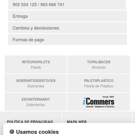
902 024 125 / 963 666 741
Entrega
Cambios y devoluciones
Formas de pago
INTEGRAPALETS
TOPALMACEN
Palets
Almacén
SOBRANTESDESTOCKS
PALETSPLASTICO
Sobrantes
Palets de Plástico
ESTANTERIASKIT
Estanterias
POLÍTICA DE PRIVACIDAD
MAPA WEB
CONDICIONES DE USO
PREGUNTAS FRECUENTES
🍪 Usamos cookies
CAMBIOS Y DEVOLUCIONES
INGRESA A TU CUENTA