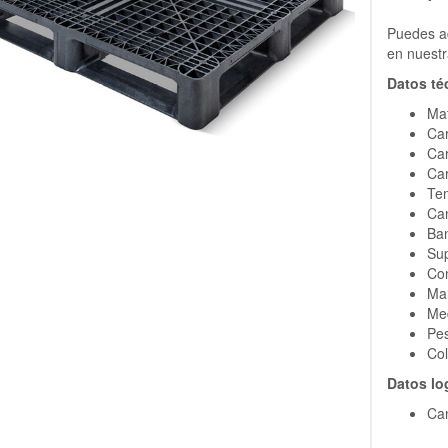
Puedes ad
en nuestr
Datos té
Ma
Car
Car
Car
Tem
Can
Ban
Sup
Con
Man
Me
Pes
Col
Datos lo
Can