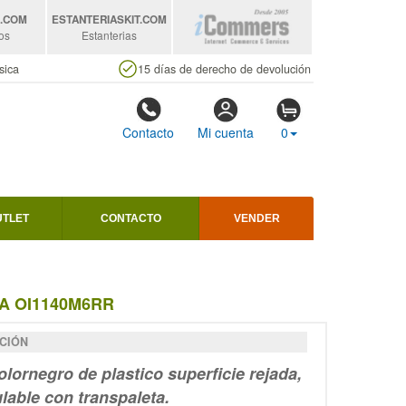
S
.COM
ESTANTERIASKIT
.COM
os
Estanterias
sica
15 días de derecho de devolución
Contacto
Mi cuenta
0
UTLET
CONTACTO
VENDER
A OI1140M6RR
CIÓN
olornegro
de plastico
superficie rejada
,
lable con transpaleta.