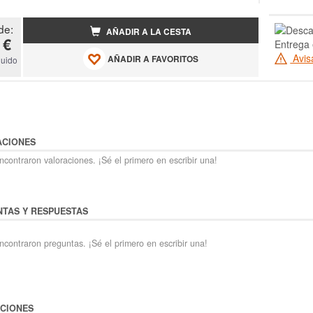
de:
AÑADIR A LA CESTA
 €
Entrega 
Avis
AÑADIR A FAVORITOS
luido
ACIONES
contraron valoraciones. ¡Sé el primero en escribir una!
TAS Y RESPUESTAS
ncontraron preguntas. ¡Sé el primero en escribir una!
CIONES