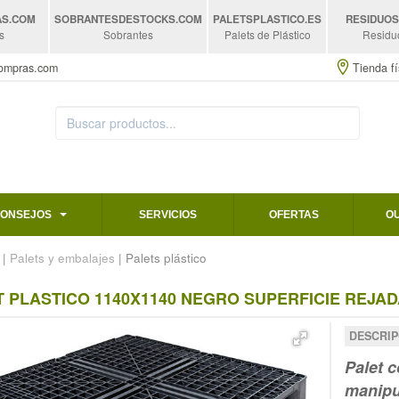
AS
.COM
SOBRANTESDESTOCKS
.COM
PALETSPLASTICO
.ES
RESIDUO
s
Sobrantes
Palets de Plástico
Residu
compras.com
Tienda fí
CONSEJOS
SERVICIOS
OFERTAS
O
|
Palets y embalajes
| Palets plástico
 PLASTICO 1140X1140 NEGRO SUPERFICIE REJAD
DESCRIP
Palet
c
manipu