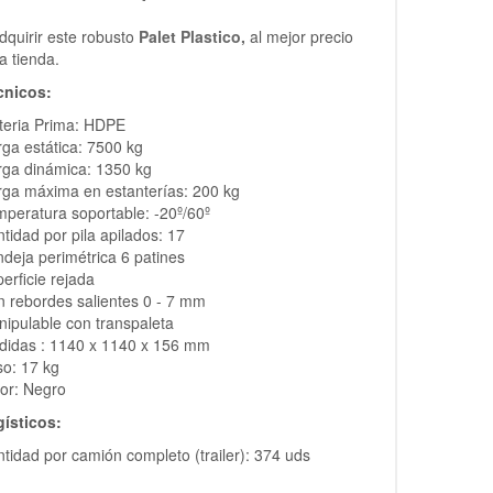
quirir este robusto
Palet Plastico,
al mejor precio
a tienda.
cnicos:
teria Prima: HDPE
ga estática: 7500 kg
ga dinámica: 1350 kg
ga máxima en estanterías: 200 kg
peratura soportable: -20º/60º
tidad por pila apilados: 17
deja perimétrica 6 patines
erficie rejada
 rebordes salientes 0 - 7 mm
ipulable con transpaleta
didas : 1140 x 1140 x 156 mm
o: 17 kg
or: Negro
gísticos:
tidad por camión completo (trailer): 374 uds