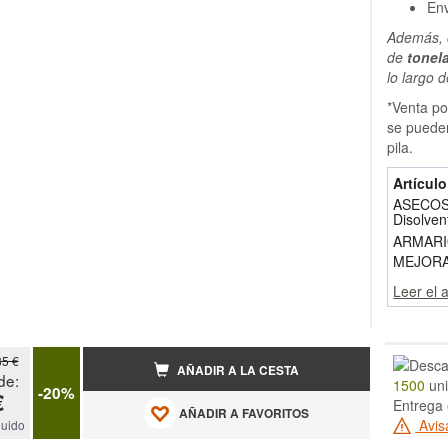
Env
Además, c
de
tonel
lo largo d
*Venta po
se pueden
pila.
Artícul
ASECOS 
Disolven
ARMARI
MEJORA
Leer el 
85 €
AÑADIR A LA CESTA
de:
1500
uni
-20%
€
Entrega 
AÑADIR A FAVORITOS
Avis
luido