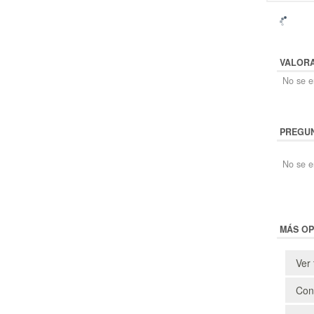
VALOR
No se en
PREGUN
No se e
MÁS OP
Ver 
Cons