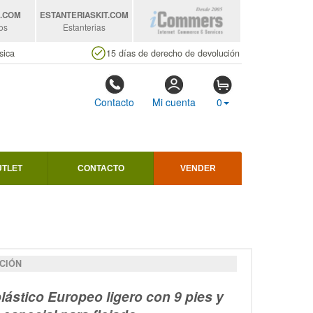
S
.COM
ESTANTERIASKIT
.COM
os
Estanterias
sica
15 días de derecho de devolución
Contacto
Mi cuenta
0
UTLET
CONTACTO
VENDER
CIÓN
plástico Europeo ligero con 9 pies y