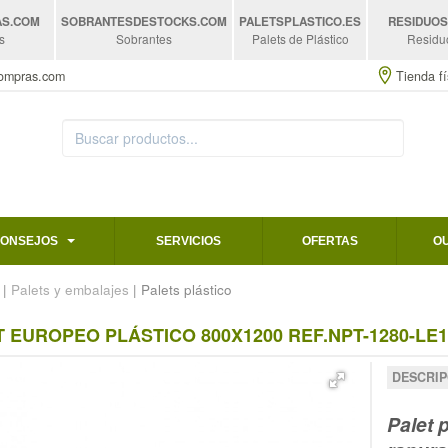
AS
.COM
SOBRANTESDESTOCKS
.COM
PALETSPLASTICO
.ES
RESIDUO
s
Sobrantes
Palets de Plástico
Residu
compras.com
Tienda fí
CONSEJOS
SERVICIOS
OFERTAS
O
|
Palets y embalajes
| Palets plástico
 EUROPEO PLÁSTICO 800X1200 REF.NPT-1280-LE1
DESCRIP
Palet 