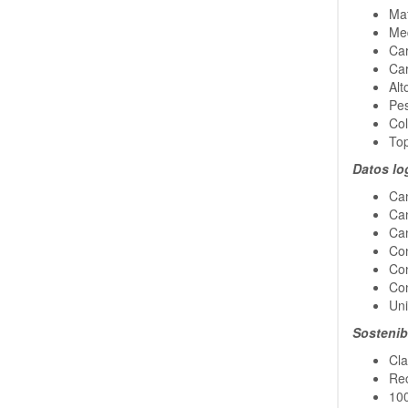
Mat
Me
Car
Car
Alt
Pes
Co
To
Datos lo
Can
Can
Can
Con
Con
Con
Uni
Sostenib
Cla
Rec
100