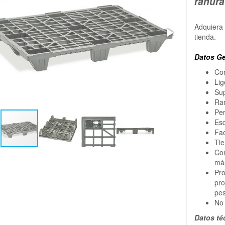
ranura
Adquiera 
tienda.
Datos Ge
Con
Lig
Sup
Ran
Per
Esq
Fac
Tie
Con
más
Pro
pro
pe
No 
Datos té