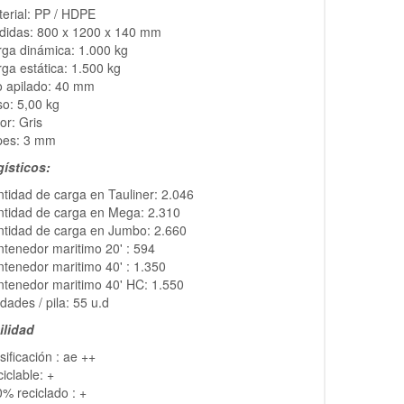
erial: PP / HDPE
didas: 800 x 1200 x 140 mm
ga dinámica: 1.000 kg
ga estática: 1.500 kg
o apilado: 40 mm
o: 5,00 kg
lor:
Gris
pes: 3 mm
gísticos:
tidad de carga en Tauliner: 2.046
tidad de carga en Mega: 2.310
tidad de carga en Jumbo: 2.660
tenedor maritimo 20' : 594
tenedor maritimo 40' : 1.350
tenedor maritimo 40' HC: 1.550
dades / pila: 55 u.d
ilidad
sificación : ae ++
iclable: +
% reciclado : +