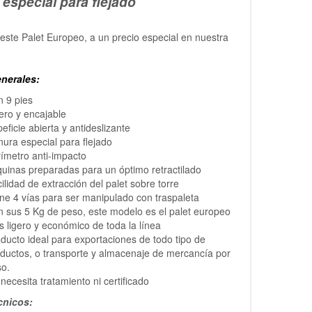
 especial para flejado
este Palet Europeo, a un precio especial en nuestra
nerales:
 9 pies
ero y encajable
eficie abierta y antideslizante
ura especial para flejado
ímetro anti-impacto
uinas preparadas para un óptimo retractilado
ilidad de extracción del palet sobre torre
ne 4 vías para ser manipulado con traspaleta
 sus 5 Kg de peso, este modelo es el palet europeo
 ligero y económico de toda la línea
ducto ideal para exportaciones de todo tipo de
ductos, o transporte y almacenaje de mercancía por
so.
necesita tratamiento ni certificado
cnicos: