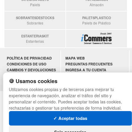
Palets
Almacén
SOBRANTESDESTOCKS
PALETSPLASTICO
Sobrantes
Palets de Plástico
ESTANTERIASKIT
Estanterias
POLÍTICA DE PRIVACIDAD
MAPA WEB
CONDICIONES DE USO
PREGUNTAS FRECUENTES
CAMBIOS Y DEVOLUCIONES
INGRESA A TU CUENTA
CONTACTO
🍪 Usamos cookies
QUIENES SOMOS
Utilizamos cookies propias y de terceros para mejorar tu
experiencia de navegación, analizar el tráfico del sitio y
© asistentecompras.com - Todos los derechos reservados
personalizar el contenido. Puedes aceptar todas las cookies,
rechazarlas o gestionar tus preferencias de forma individual.
✓ Aceptar todas