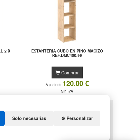
L 2 X
ESTANTERIA CUBO EN PINO MACIZO
9
REF.DMC400.99
Comprar
120.00 €
A partir de
Sin IVA
TS
DEPORTES
ENEDORES DE PLÁSTICO
ARTÍCULOS DE NATACIÓN
Solo necesarias
⚙️ Personalizar
IDACIÓN Y SOBRANTES
PALETS DE PLÁSTICO
S DE NAVIDAD