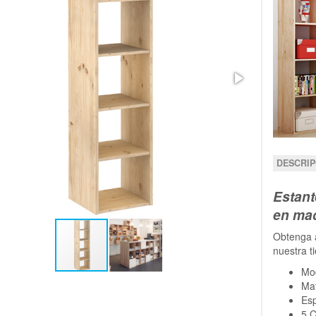
DESCRIP
Estant
en mad
Obtenga a
nuestra t
Mo
Mat
Es
5 