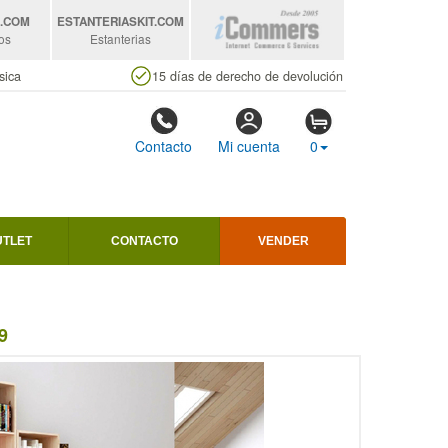
S
.COM
ESTANTERIASKIT
.COM
os
Estanterias
sica
15 días de derecho de devolución
Contacto
Mi cuenta
0
UTLET
CONTACTO
VENDER
9