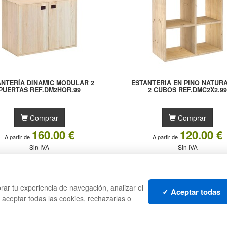
ANTERÍA DINAMIC MODULAR 2
ESTANTERIA EN PINO NATURA
PUERTAS REF.DM2HOR.99
2 CUBOS REF.DMC2X2.9
Comprar
Comprar
160.00 €
120.00 €
A partir de
A partir de
Sin IVA
Sin IVA
CAJAS
PALE
rar tu experiencia de navegación, analizar el
TES
ESTANTERÍAS
CONT
✓ Aceptar todas
s aceptar todas las cookies, rechazarlas o
MANUTENCIÓN
LIQU
GESTIÓN DE RESIDUOS
LOTE