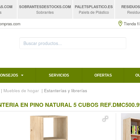
AS
.COM
SOBRANTESDESTOCKS
.COM
PALETSPLASTICO
.ES
RESIDUO
s
Sobrantes
Palets de Plástico
Residu
compras.com
Tienda fí
CONSEJOS
SERVICIOS
OFERTAS
O
|
Muebles de hogar
| Estanterías y librerías
TERIA EN PINO NATURAL 5 CUBOS REF.DMC500.9