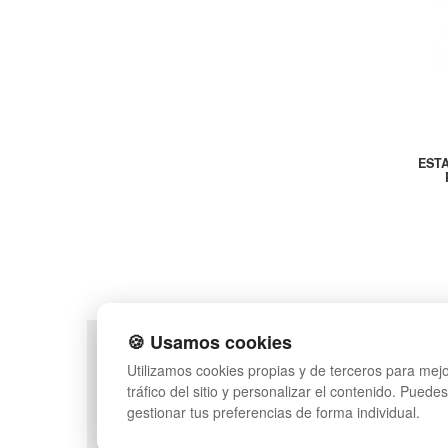
EST
🍪 Usamos cookies
POLÍTICA DE PRIVACIDAD
MAPA WEB
Utilizamos cookies propias y de terceros para mejo
CONDICIONES DE USO
PREGUNTAS FRECUEN
tráfico del sitio y personalizar el contenido. Puede
CAMBIOS Y DEVOLUCIONES
INGRESA A TU CUENTA
gestionar tus preferencias de forma individual.
CONTACTO
QUIENES SOMOS