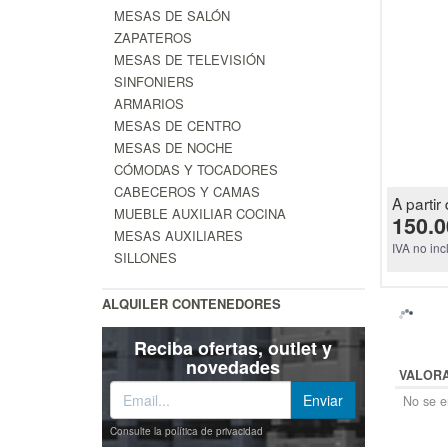
MESAS DE SALÓN
ZAPATEROS
MESAS DE TELEVISIÓN
SINFONIERS
ARMARIOS
MESAS DE CENTRO
MESAS DE NOCHE
CÓMODAS Y TOCADORES
CABECEROS Y CAMAS
A partir 
MUEBLE AUXILIAR COCINA
150.0
MESAS AUXILIARES
IVA no inc
SILLONES
ALQUILER CONTENEDORES
Reciba ofertas, outlet y
novedades
VALOR
No se en
Consulte la política de privacidad