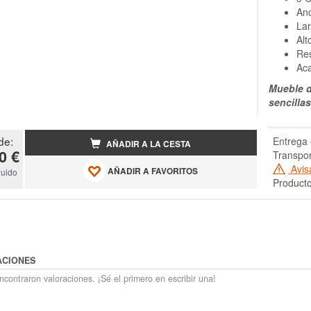
An
Lar
Alt
Res
Aca
Mueble d
sencilla
de:
Entrega 
AÑADIR A LA CESTA
0 €
Transpor
Avis
AÑADIR A FAVORITOS
luido
Producto
ACIONES
contraron valoraciones. ¡Sé el primero en escribir una!