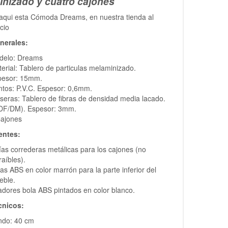
nizado y cuatro cajones
aqui esta Cómoda Dreams, en nuestra tienda al
ecio
nerales:
delo: Dreams
erial: Tablero de particulas melaminizado.
pesor: 15mm.
tos: P.V.C. Espesor: 0,6mm.
seras: Tablero de fibras de densidad media lacado.
DF/DM). Espesor: 3mm.
Cajones
ntes:
as correderas metálicas para los cajones (no
raíbles).
as ABS en color marrón para la parte inferior del
eble.
adores bola ABS pintados en color blanco.
cnicos:
ndo: 40 cm