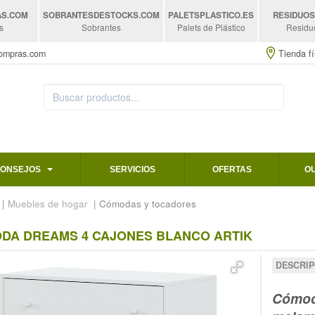
AS
.COM
SOBRANTESDESTOCKS
.COM
PALETSPLASTICO
.ES
RESIDUO
s
Sobrantes
Palets de Plástico
Residu
compras.com
Tienda fí
CONSEJOS
SERVICIOS
OFERTAS
O
|
Muebles de hogar
| Cómodas y tocadores
DA DREAMS 4 CAJONES BLANCO ARTIK
DESCRIP
Cómoda