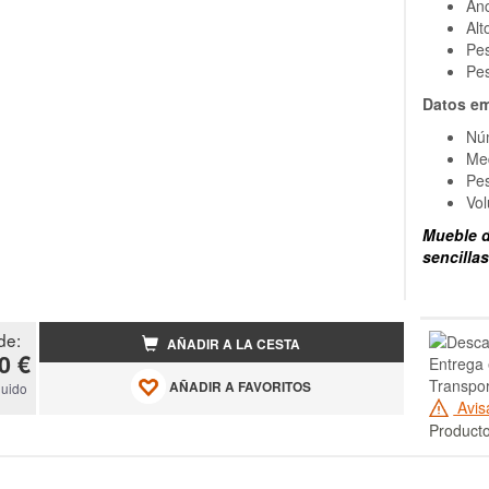
An
Alt
Pes
Pe
Datos em
Núm
Me
Pe
Vo
Mueble d
sencilla
de:
AÑADIR A LA CESTA
0 €
Entrega 
Transpo
AÑADIR A FAVORITOS
luido
Avis
Producto