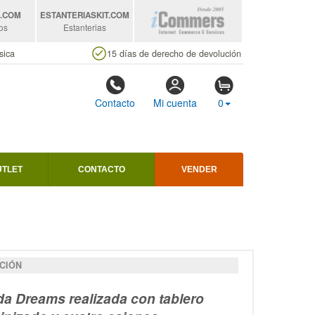
S
.COM
ESTANTERIASKIT
.COM
os
Estanterias
sica
15 días de derecho de devolución
Contacto
Mi cuenta
0
UTLET
CONTACTO
VENDER
CIÓN
 Dreams realizada con tablero