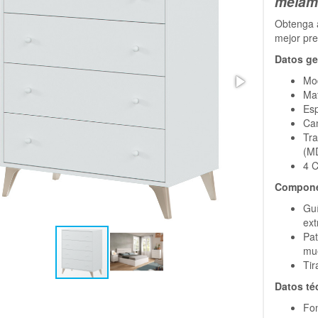
melami
Obtenga 
mejor pr
Datos ge
Mo
Mat
Es
Can
Tra
(M
4 
Compone
Guí
ext
Pat
mu
Tir
Datos té
Fo