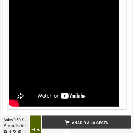
Antes
9.50 €
AÑADIR A LA CESTA
A partir de:
-4%
9.12 €