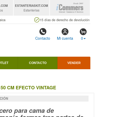
S
.COM
ESTANTERIASKIT
.COM
os
Estanterias
sica
15 días de derecho de devolución
Contacto
Mi cuenta
0
UTLET
CONTACTO
VENDER
150 CM EFECTO VINTAGE
CIÓN
cero para cama de
monio formas tres partes de