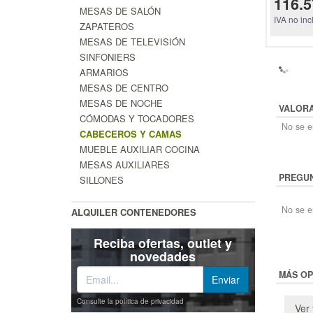
116.5
MESAS DE SALÓN
IVA no inc
ZAPATEROS
MESAS DE TELEVISIÓN
SINFONIERS
ARMARIOS
MESAS DE CENTRO
MESAS DE NOCHE
VALOR
CÓMODAS Y TOCADORES
No se en
CABECEROS Y CAMAS
MUEBLE AUXILIAR COCINA
MESAS AUXILIARES
PREGUN
SILLONES
No se e
ALQUILER CONTENEDORES
Reciba ofertas, outlet y
novedades
MÁS OP
Consulte la política de privacidad
Ver 