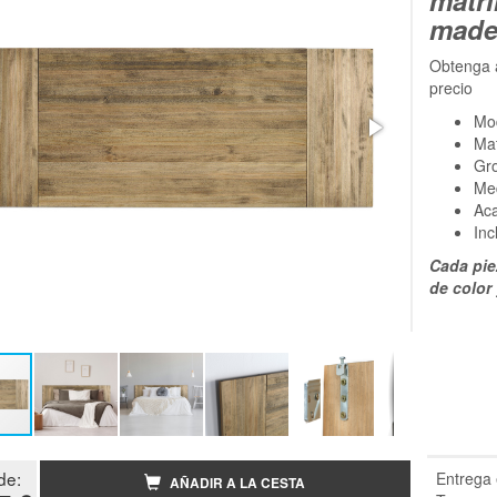
made
Obtenga a
precio
Mod
Mat
Gr
Me
Aca
Inc
Cada pie
de color
de:
Entrega 
AÑADIR A LA CESTA