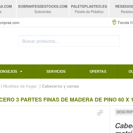
AS
.COM
SOBRANTESDESTOCKS
.COM
PALETSPLASTICO
.ES
RESIDUO
s
Sobrantes
Palets de Plástico
Residu
compras.com
Tienda fí
CONSEJOS
SERVICIOS
OFERTAS
O
|
Muebles de hogar
| Cabeceros y camas
ERO 3 PARTES FINAS DE MADERA DE PINO 60 X 
DESCRIP
Cabe
matri