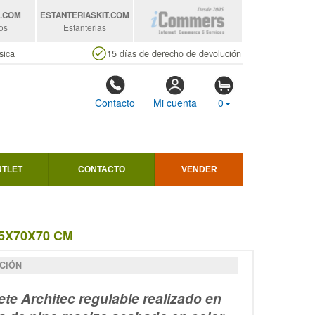
S
.COM
ESTANTERIASKIT
.COM
os
Estanterias
sica
15 días de derecho de devolución
Contacto
Mi cuenta
0
UTLET
CONTACTO
VENDER
5X70X70 CM
CIÓN
ete Architec regulable realizado en