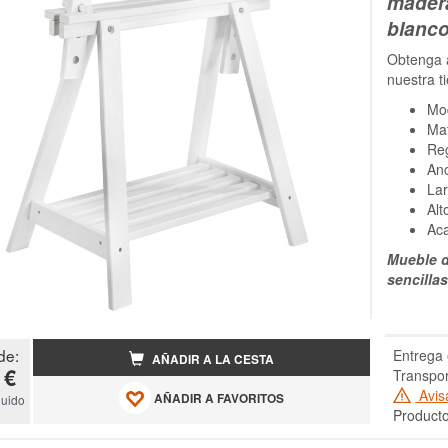
madera
blanc
Obtenga 
nuestra t
Mod
Mat
Reg
An
La
Alt
Ac
Mueble d
sencilla
de:
Entrega 
AÑADIR A LA CESTA
 €
Transpor
Avis
AÑADIR A FAVORITOS
luido
Producto