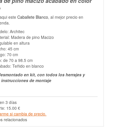
 de pino macizo acabado en color
o
aqui este
Caballete Blanco
, al mejor precio en
ienda.
elo: Architec
erial: Madera de pino Macizo
ulable en altura
cho: 45 cm
rgo: 70 cm
o: de 70 a 98.5 cm
abado: Teñido en blanco
esmontado en kit, con todos los herrajes y
s instrucciones de montaje
en 3 días
te: 15.00 €
arme si cambia de precio.
s relacionados