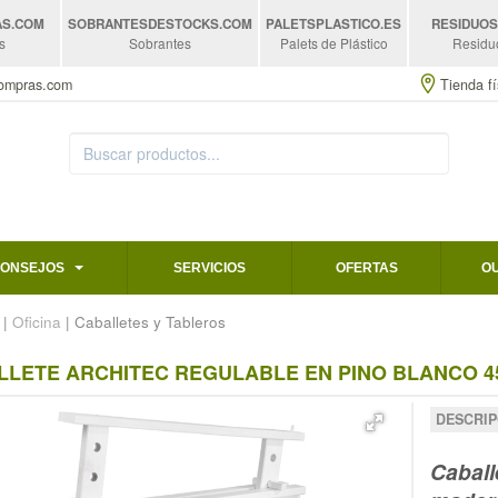
AS
.COM
SOBRANTESDESTOCKS
.COM
PALETSPLASTICO
.ES
RESIDUO
s
Sobrantes
Palets de Plástico
Residu
compras.com
Tienda fí
CONSEJOS
SERVICIOS
OFERTAS
O
|
Oficina
| Caballetes y Tableros
LLETE ARCHITEC REGULABLE EN PINO BLANCO 4
DESCRIP
Caball