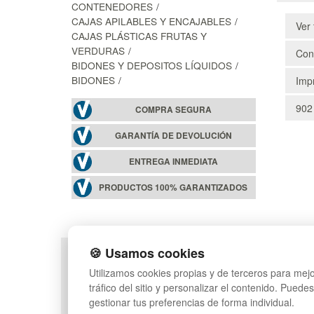
CONTENEDORES
CAJAS APILABLES Y ENCAJABLES
Ver 
CAJAS PLÁSTICAS FRUTAS Y
VERDURAS
Cons
BIDONES Y DEPOSITOS LÍQUIDOS
BIDONES
Impr
902
COMPRA SEGURA
GARANTÍA DE DEVOLUCIÓN
ENTREGA INMEDIATA
PRODUCTOS 100% GARANTIZADOS
🍪 Usamos cookies
POLÍTICA DE PRIVACIDAD
MAPA WEB
Utilizamos cookies propias y de terceros para mejo
CONDICIONES DE USO
PREGUNTAS FRECUEN
tráfico del sitio y personalizar el contenido. Puede
CAMBIOS Y DEVOLUCIONES
INGRESA A TU CUENTA
gestionar tus preferencias de forma individual.
CONTACTO