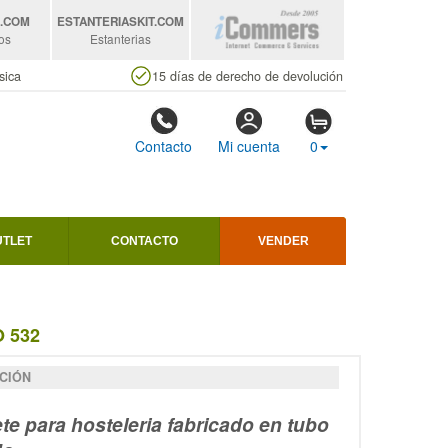
S
.COM
ESTANTERIASKIT
.COM
os
Estanterias
sica
15 días de derecho de devolución
Contacto
Mi cuenta
0
UTLET
CONTACTO
VENDER
 532
CIÓN
te para hosteleria fabricado en tubo