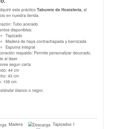
o.
quirir este práctico
Taburete de Hosteleria,
al
cio en nuestra tienda.
mazón: Tubo acerado
entos disponibles:
Tapizado
Madera de haya contrachapada y barnizada
Espuma integral
oración respaldo: Permite personalizar decorado,
te al láser
ores segun carta
ndo: 44 cm
cho: 43 cm
o: 106 cm
estándar blanco o negro.
Madera
Tapizados 1