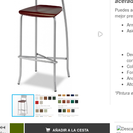
acerad
Puedes ad
mejor pre
Ar
Asi
Dec
cor
Col
Fo
An
Alt
*Pintura 
00 €
AÑADIR A LA CESTA
de: