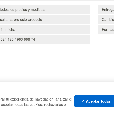
todos los precios y medidas
Entreg
ultar sobre este producto
Cambio
imir ficha
Formas
 024 125 / 963 666 741
CAJAS
PALE
rar tu experiencia de navegación, analizar el
TES
ESTANTERÍAS
CONT
✓ Aceptar todas
s aceptar todas las cookies, rechazarlas o
MANUTENCIÓN
LIQU
GESTIÓN DE RESIDUOS
LOTE