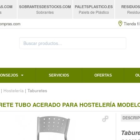
AS
.COM
SOBRANTESDESTOCKS
.COM
PALETSPLASTICO
.ES
RESIDUO
s
Sobrantes
Palets de Plástico
Residu
compras.com
Tienda fí
CONSEJOS
SERVICIOS
OFERTAS
O
|
Hostelería
| Taburetes
RETE TUBO ACERADO PARA HOSTELERÍA MODELO
DESCRIP
Tabure