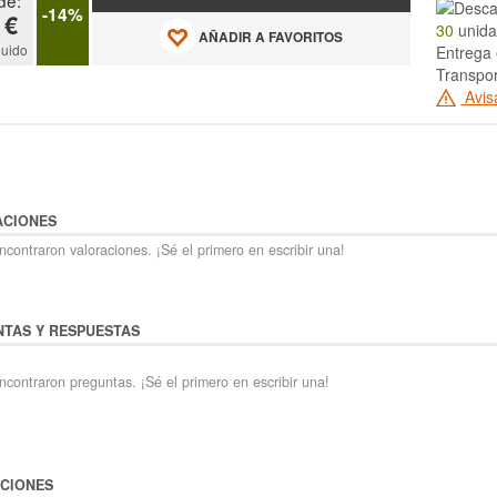
-14%
 €
30
unida
AÑADIR A FAVORITOS
luido
Entrega 
Transpor
Avis
ACIONES
contraron valoraciones. ¡Sé el primero en escribir una!
TAS Y RESPUESTAS
ncontraron preguntas. ¡Sé el primero en escribir una!
CIONES