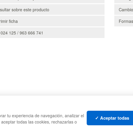
ultar sobre este producto
Cambio
imir ficha
Formas
 024 125 / 963 666 741
CAJAS
PALE
rar tu experiencia de navegación, analizar el
TES
ESTANTERÍAS
CONT
✓ Aceptar todas
s aceptar todas las cookies, rechazarlas o
MANUTENCIÓN
LIQU
GESTIÓN DE RESIDUOS
LOTE