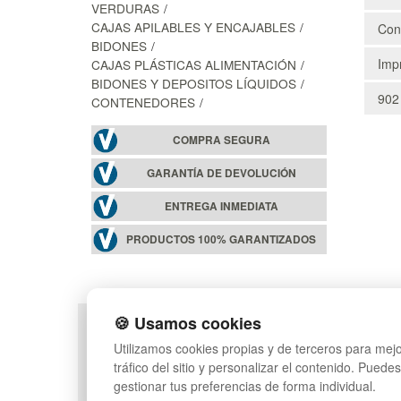
VERDURAS
CAJAS APILABLES Y ENCAJABLES
Cons
BIDONES
Impr
CAJAS PLÁSTICAS ALIMENTACIÓN
BIDONES Y DEPOSITOS LÍQUIDOS
902
CONTENEDORES
COMPRA SEGURA
GARANTÍA DE DEVOLUCIÓN
ENTREGA INMEDIATA
PRODUCTOS 100% GARANTIZADOS
🍪 Usamos cookies
POLÍTICA DE PRIVACIDAD
MAPA WEB
Utilizamos cookies propias y de terceros para mejo
CONDICIONES DE USO
PREGUNTAS FRECUEN
tráfico del sitio y personalizar el contenido. Puede
CAMBIOS Y DEVOLUCIONES
INGRESA A TU CUENTA
gestionar tus preferencias de forma individual.
CONTACTO