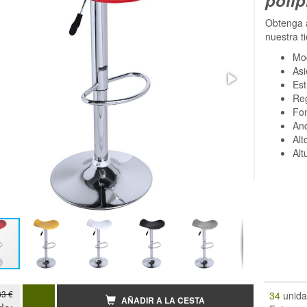
Obtenga a
nuestra t
Mo
Asi
Est
Reg
Fo
An
Alt
Alt
33 €
34
unida
AÑADIR A LA CESTA
de: