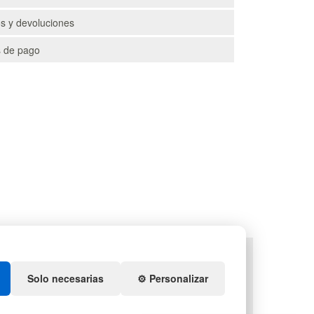
s y devoluciones
 de pago
TS
DEPORTES
ENEDORES DE PLÁSTICO
ARTÍCULOS DE NATACIÓN
Solo necesarias
⚙️ Personalizar
IDACIÓN Y SOBRANTES
PALETS DE PLÁSTICO
S DE NAVIDAD