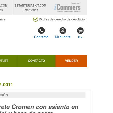
S
.COM
ESTANTERIASKIT
.COM
os
Estanterias
sica
15 días de derecho de devolución
Contacto
Mi cuenta
0
UTLET
CONTACTO
VENDER
-0011
CIÓN
rete Cromen con asiento en
iel y base de acero