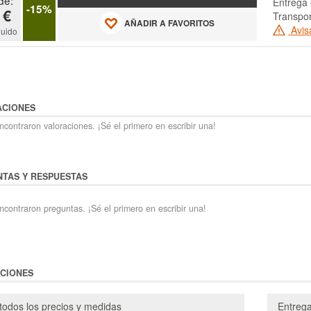
Entrega 
-15%
 €
Transpor
AÑADIR A FAVORITOS
Avis
luido
ACIONES
contraron valoraciones. ¡Sé el primero en escribir una!
TAS Y RESPUESTAS
ncontraron preguntas. ¡Sé el primero en escribir una!
CIONES
todos los precios y medidas
Entreg