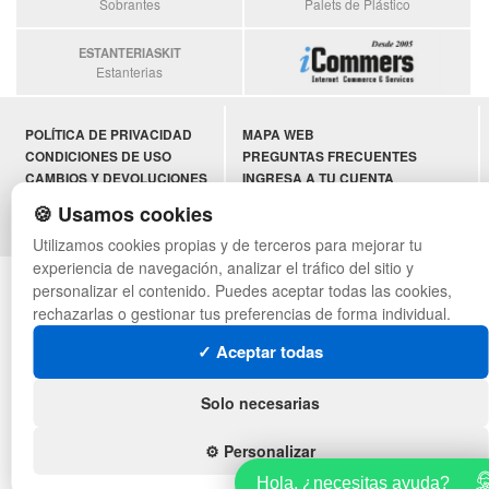
Sobrantes
Palets de Plástico
ESTANTERIASKIT
Estanterias
POLÍTICA DE PRIVACIDAD
MAPA WEB
CONDICIONES DE USO
PREGUNTAS FRECUENTES
CAMBIOS Y DEVOLUCIONES
INGRESA A TU CUENTA
CONTACTO
🍪 Usamos cookies
QUIENES SOMOS
Utilizamos cookies propias y de terceros para mejorar tu
experiencia de navegación, analizar el tráfico del sitio y
© asistentecompras.com - Todos los derechos reservados
personalizar el contenido. Puedes aceptar todas las cookies,
rechazarlas o gestionar tus preferencias de forma individual.
✓ Aceptar todas
Solo necesarias
⚙️ Personalizar
Hola, ¿necesitas ayuda?