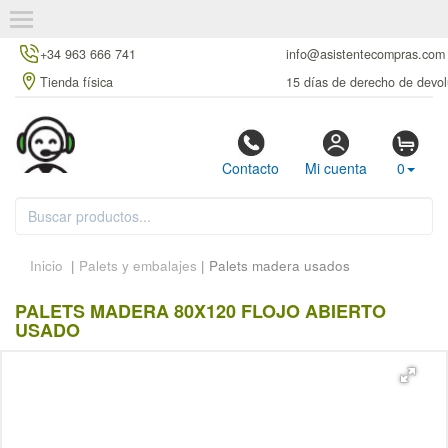
+34 963 666 741
info@asistentecompras.com
Tienda física
15 días de derecho de devol
Contacto
Mi cuenta
0
Inicio
|
Palets y embalajes
| Palets madera usados
PALETS MADERA 80X120 FLOJO ABIERTO
USADO