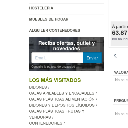
HOSTELERÍA
MUEBLES DE HOGAR
A partir 
ALQUILER CONTENEDORES
63.87
IVA no inc
Reciba ofertas, outlet y
novedades
Consulte la política de privacidad
VALOR
LOS MÁS VISITADOS
No se en
BIDONES
CAJAS APILABLES Y ENCAJABLES
CAJAS PLÁSTICAS ALIMENTACIÓN
PREGUN
BIDONES Y DEPOSITOS LÍQUIDOS
CAJAS PLÁSTICAS FRUTAS Y
No se e
VERDURAS
CONTENEDORES