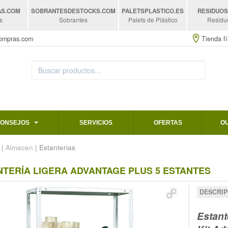
AS
.COM
SOBRANTESDESTOCKS
.COM
PALETSPLASTICO
.ES
RESIDUO
s
Sobrantes
Palets de Plástico
Residu
compras.com
Tienda fí
CONSEJOS
SERVICIOS
OFERTAS
O
|
Almacen
| Estanterias
NTERÍA LIGERA ADVANTAGE PLUS 5 ESTANTES
DESCRIP
Estant