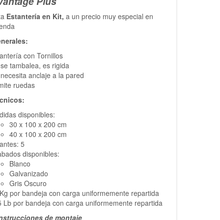
vantage Plus
ta
Estantería en Kit,
a un precio muy especial en
ienda
nerales:
antería con Tornillos
se tambalea, es rigida
necesita anclaje a la pared
mite ruedas
cnicos:
idas disponibles:
30 x 100 x 200 cm
40 x 100 x 200 cm
antes: 5
bados disponibles:
Blanco
Galvanizado
Gris Oscuro
Kg por bandeja con carga uniformemente repartida
 Lb por bandeja con carga uniformemente repartida
instrucciones de montaje