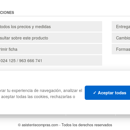
CIONES
todos los precios y medidas
Entreg
ultar sobre este producto
Cambio
imir ficha
Formas
 024 125 / 963 666 741
CAJAS
PALE
rar tu experiencia de navegación, analizar el
TES
ESTANTERÍAS
CONT
✓ Aceptar todas
s aceptar todas las cookies, rechazarlas o
MANUTENCIÓN
LIQU
GESTIÓN DE RESIDUOS
LOTE
© asistentecompras.com - Todos los derechos reservados