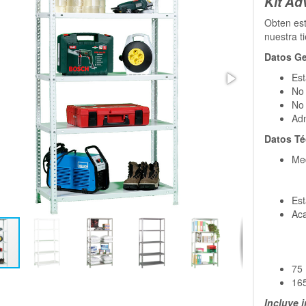
Kit Ad
Obten es
nuestra t
Datos Ge
Est
No 
No 
Ad
Datos Té
Med
Est
Aca
75 
165
Incluye 