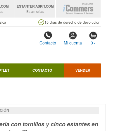
S
.COM
ESTANTERIASKIT
.COM
os
Estanterias
sica
15 días de derecho de devolución
Contacto
Mi cuenta
0
UTLET
CONTACTO
VENDER
CIÓN
eria con tornillos y cinco estantes en