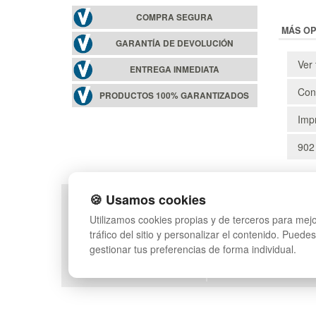
COMPRA SEGURA
MÁS OP
GARANTÍA DE DEVOLUCIÓN
Ver 
ENTREGA INMEDIATA
Cons
PRODUCTOS 100% GARANTIZADOS
Impr
902
🍪 Usamos cookies
POLÍTICA DE PRIVACIDAD
MAPA WEB
Utilizamos cookies propias y de terceros para mejo
CONDICIONES DE USO
PREGUNTAS FRECUEN
tráfico del sitio y personalizar el contenido. Puede
CAMBIOS Y DEVOLUCIONES
INGRESA A TU CUENTA
gestionar tus preferencias de forma individual.
CONTACTO
QUIENES SOMOS