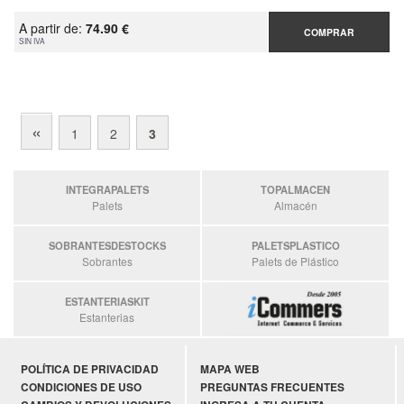
A partir de:
74.90 €
COMPRAR
SIN IVA
«
1
2
3
INTEGRAPALETS
TOPALMACEN
Palets
Almacén
SOBRANTESDESTOCKS
PALETSPLASTICO
Sobrantes
Palets de Plástico
ESTANTERIASKIT
Estanterias
POLÍTICA DE PRIVACIDAD
MAPA WEB
CONDICIONES DE USO
PREGUNTAS FRECUENTES