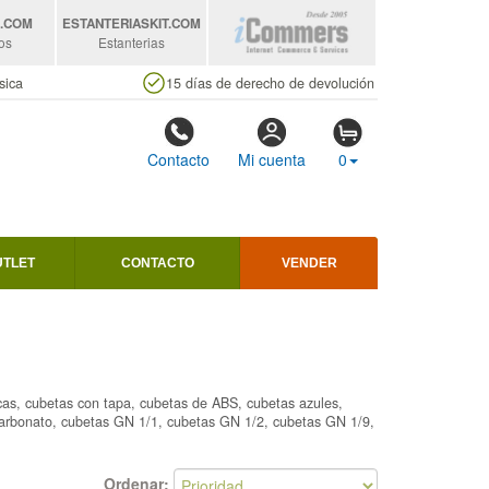
S
.COM
ESTANTERIASKIT
.COM
os
Estanterias
sica
15 días de derecho de devolución
Contacto
Mi cuenta
0
UTLET
CONTACTO
VENDER
cas, cubetas con tapa, cubetas de ABS, cubetas azules,
icarbonato, cubetas GN 1/1, cubetas GN 1/2, cubetas GN 1/9,
Ordenar: