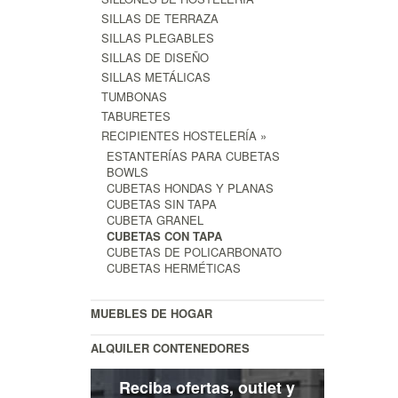
SILLAS DE TERRAZA
SILLAS PLEGABLES
SILLAS DE DISEÑO
SILLAS METÁLICAS
TUMBONAS
TABURETES
RECIPIENTES HOSTELERÍA »
ESTANTERÍAS PARA CUBETAS
BOWLS
CUBETAS HONDAS Y PLANAS
CUBETAS SIN TAPA
CUBETA GRANEL
CUBETAS CON TAPA
CUBETAS DE POLICARBONATO
CUBETAS HERMÉTICAS
MUEBLES DE HOGAR
ALQUILER CONTENEDORES
Reciba ofertas, outlet y