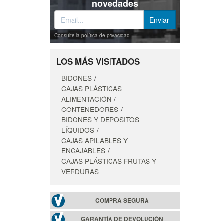
novedades
Consulte la política de privacidad
LOS MÁS VISITADOS
BIDONES
CAJAS PLÁSTICAS
ALIMENTACIÓN
CONTENEDORES
BIDONES Y DEPOSITOS
LÍQUIDOS
CAJAS APILABLES Y
ENCAJABLES
CAJAS PLÁSTICAS FRUTAS Y
VERDURAS
COMPRA SEGURA
GARANTÍA DE DEVOLUCIÓN