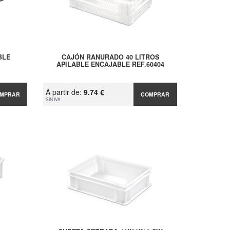
BLE
CAJÓN RANURADO 40 LITROS
APILABLE ENCAJABLE REF.60404
A partir de:
9.74 €
MPRAR
COMPRAR
SIN IVA