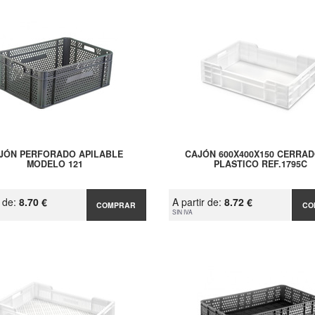
JÓN PERFORADO APILABLE
CAJÓN 600X400X150 CERRAD
MODELO 121
PLASTICO REF.1795C
r de:
8.70 €
A partir de:
8.72 €
COMPRAR
CO
SIN IVA