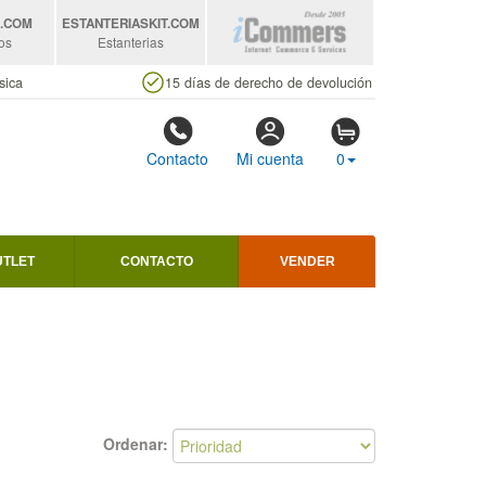
S
.COM
ESTANTERIASKIT
.COM
os
Estanterias
sica
15 días de derecho de devolución
Contacto
Mi cuenta
0
UTLET
CONTACTO
VENDER
Ordenar: