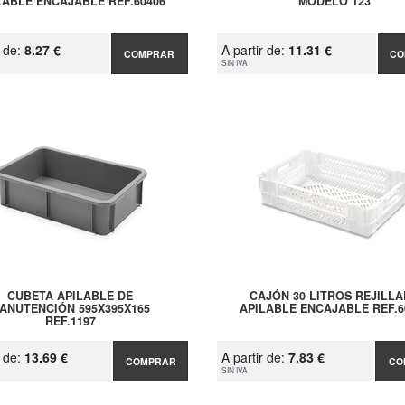
LABLE ENCAJABLE REF.60406
MODELO 123
r de:
8.27 €
A partir de:
11.31 €
COMPRAR
CO
SIN IVA
CUBETA APILABLE DE
CAJÓN 30 LITROS REJILL
ANUTENCIÓN 595X395X165
APILABLE ENCAJABLE REF.6
REF.1197
r de:
13.69 €
A partir de:
7.83 €
COMPRAR
CO
SIN IVA