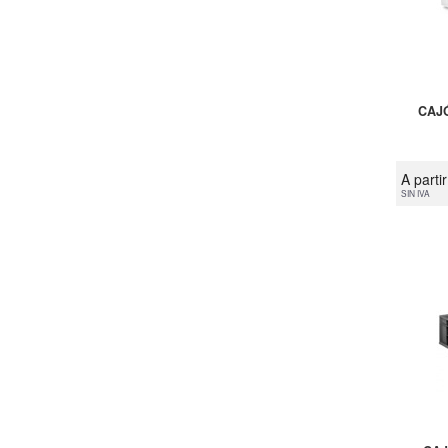
CAJÓ
A parti
SIN IVA