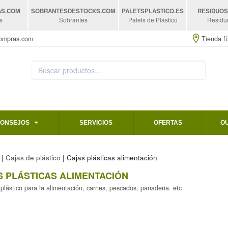
AS
.COM
SOBRANTESDESTOCKS
.COM
PALETSPLASTICO
.ES
RESIDUO
s
Sobrantes
Palets de Plástico
Residu
compras.com
Tienda fí
CONSEJOS
SERVICIOS
OFERTAS
O
|
Cajas de plástico
| Cajas plásticas alimentación
S PLÁSTICAS ALIMENTACIÓN
plástico para la alimentación, carnes, pescados, panaderia. etc