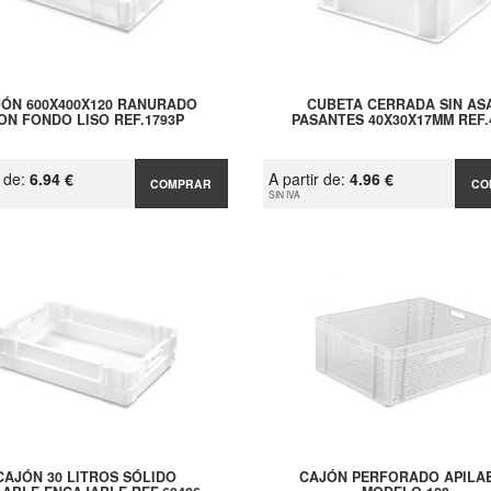
ÓN 600X400X120 RANURADO
CUBETA CERRADA SIN AS
ON FONDO LISO REF.1793P
PASANTES 40X30X17MM REF.
r de:
6.94 €
A partir de:
4.96 €
COMPRAR
CO
SIN IVA
CAJÓN 30 LITROS SÓLIDO
CAJÓN PERFORADO APILA