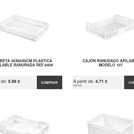
BETA 40X60X9CM PLASTICA
CAJÓN RANUDADO APILAB
ILABLE RANURADA REF.6409
MODELO 107
r de:
5.98 €
A partir de:
4.71 €
COMPRAR
CO
SIN IVA