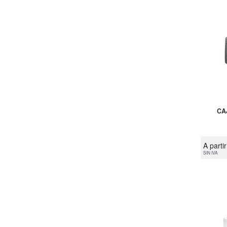
CA
A parti
SIN IVA