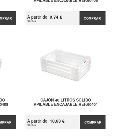
APILABLE ENCAJABLE REF.60405
A partir de:
9.74 €
MPRAR
COMPRAR
SIN IVA
ADO
CAJÓN 40 LITROS SÓLIDO
0408
APILABLE ENCAJABLE REF.60401
A partir de:
10.63 €
MPRAR
COMPRAR
SIN IVA