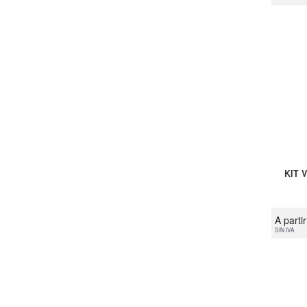
KIT 
A parti
SIN IVA