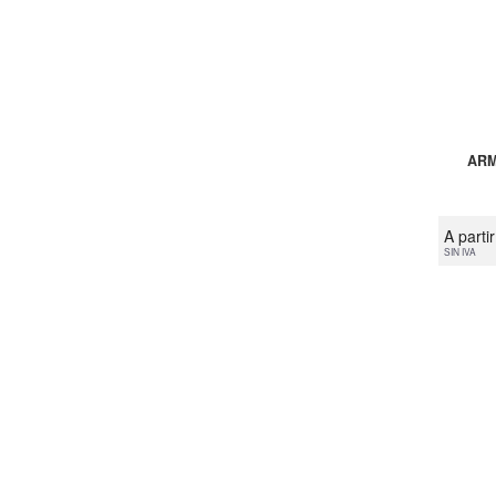
ARM
A parti
SIN IVA