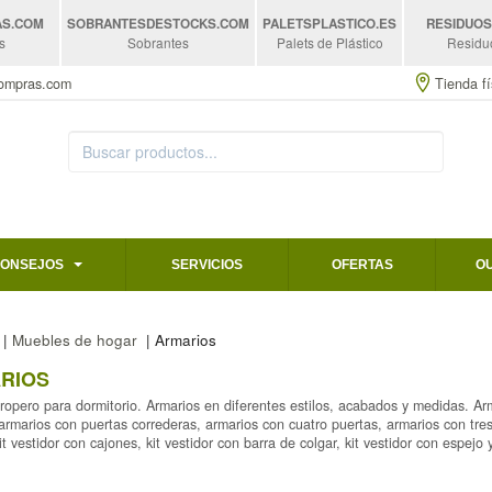
AS
.COM
SOBRANTESDESTOCKS
.COM
PALETSPLASTICO
.ES
RESIDUO
s
Sobrantes
Palets de Plástico
Residu
compras.com
Tienda fí
CONSEJOS
SERVICIOS
OFERTAS
O
|
Muebles de hogar
| Armarios
RIOS
ropero para dormitorio. Armarios en diferentes estilos, acabados y medidas. A
armarios con puertas correderas, armarios con cuatro puertas, armarios con tres p
kit vestidor con cajones, kit vestidor con barra de colgar, kit vestidor con espejo