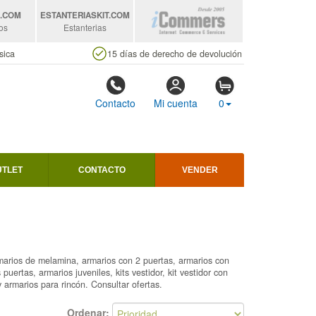
S
.COM
ESTANTERIASKIT
.COM
os
Estanterias
sica
15 días de derecho de devolución
Contacto
Mi cuenta
0
UTLET
CONTACTO
VENDER
rmarios de melamina, armarios con 2 puertas, armarios con
uertas, armarios juveniles, kits vestidor, kit vestidor con
 y armarios para rincón. Consultar ofertas.
Ordenar: