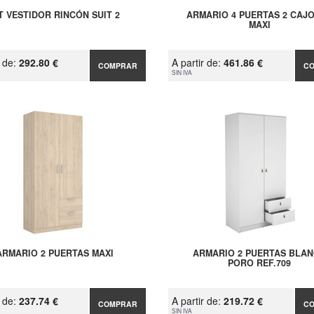
T VESTIDOR RINCÓN SUIT 2
ARMARIO 4 PUERTAS 2 CAJ
MAXI
r de:
292.80 €
A partir de:
461.86 €
COMPRAR
C
SIN IVA
ARMARIO 2 PUERTAS MAXI
ARMARIO 2 PUERTAS BLA
PORO REF.709
r de:
237.74 €
A partir de:
219.72 €
COMPRAR
C
SIN IVA